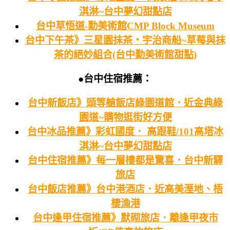
淇淋~台中夢幻甜點店
台中草悟道-勤美術館CMP Block Museum
台中下午茶》三星園抹茶‧宇治商船~草莓與抹
茶的絕妙組合(台中勤美術館甜點)
●台中住宿推薦：
台中新飯店》頭等艙飯店綠園道館．近金典綠
園道~購物逛街好方便
台中冰品推薦》彩虹國度． 高跟鞋/101高塔冰
淇淋~台中夢幻甜點店
台中住宿推薦》每一層樓都是驚喜．台中新驛
旅店
台中飯店推薦》台中港酒店．近高美溼地、梧
棲漁港
台中逢甲住宿推薦》默砌旅店．離逢甲夜市