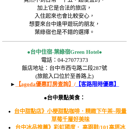
加上它是合法的旅店，
入住起來也會比較安心，
想要來台中逢甲遊玩的朋友，
葉綠宿也是不錯的選擇。
●台中住宿-葉綠宿Green Hotel●
電話：04-27077373
飯店地址：台中市西屯路二段287號
(旅館入口位於至善路上)
►
【
agoda優惠訂房查詢
】
/
【
客路限時優惠
】
●台中景點美食：
台中甜點店》小梗甜點咖啡．精緻下午茶~限量
草莓千層好美味
台中冰品推薦》彩虹國度． 高跟鞋/101高塔冰